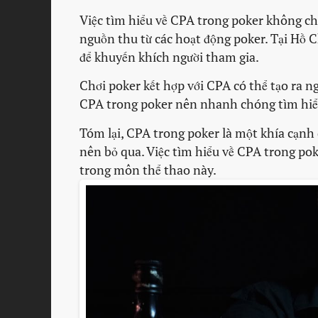
Việc tìm hiểu về CPA trong poker không chỉ
nguồn thu từ các hoạt động poker. Tại Hồ 
để khuyến khích người tham gia.
Chơi poker kết hợp với CPA có thể tạo ra 
CPA trong poker nên nhanh chóng tìm hiểu 
Tóm lại, CPA trong poker là một khía cạn
nên bỏ qua. Việc tìm hiểu về CPA trong pok
trong môn thể thao này.