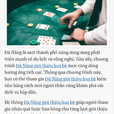
Đà Nẵng là một thành phố năng động đang phát
triển mạnh về du lịch và công nghệ. Gần đây, chương
trình
Đà Nẵng giới thiệu bạn bè
được cộng đồng
hưởng ứng tích cực. Thông qua chương trình này,
bạn có thể tham gia
Đà Nẵng giới thiệu bạn bè
kiếm
tiền bằng cách mời người thân cùng khám phá các
dịch vụ hấp dẫn.
Hệ thống
Đà Nẵng giới thiệu bạn bè
giúp người tham
gia nhận quà hoặc hoa hồng cho từng lượt giới thiệu