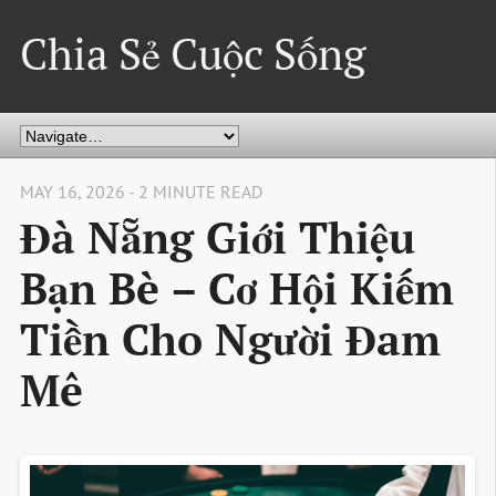
Chia Sẻ Cuộc Sống
MAY 16, 2026 - 2 MINUTE READ
Đà Nẵng Giới Thiệu
Bạn Bè – Cơ Hội Kiếm
Tiền Cho Người Đam
Mê